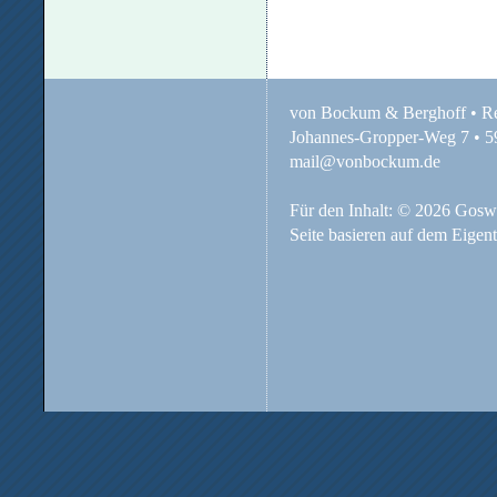
von Bockum & Berghoff • Re
Johannes-Gropper-Weg 7 • 59
mail@vonbockum.de
Für den Inhalt: © 2026 Gosw
Seite basieren auf dem Eigent