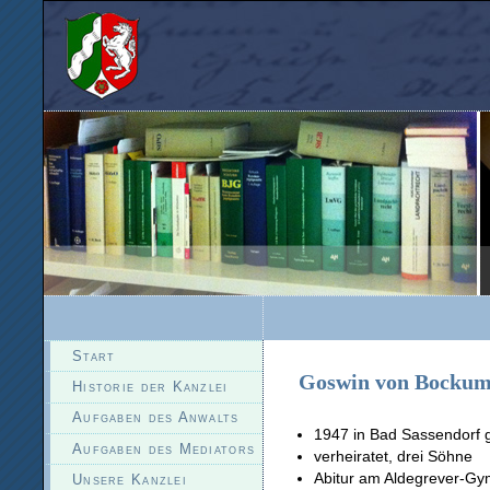
Start
Goswin von Bocku
Historie der Kanzlei
Aufgaben des Anwalts
1947 in Bad Sassendorf 
Aufgaben des Mediators
verheiratet, drei Söhne
Abitur am Aldegrever-Gy
Unsere Kanzlei