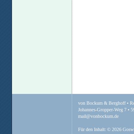
von Bockum & Berghoff • Re
Johannes-Gropper-Weg 7 • 59
mail@vonbockum.de
Für den Inhalt: © 2026 Gosw