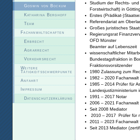
Studium der Rechts- und
Goswin von Bockum
Forstwirtschaft) in Gött
Katharina Berghoff
Erstes (Prädikat-)Staat
Referendariat am Oberl
Team
Großes juristisches Staa
Fachanwaltschaften
Regierungsrat Finanzver
OFD Münster
Erbrecht
Beamter auf Lebenszeit
Agrarrecht
wissenschaftlicher Mitar
Bundestagsfraktion in Bonn
Verkehrsrecht
Fraktionsvorsitzender
Weitere
1980 Zulassung zum Rech
Tätigkeitsschwerpunkte
1982 – 2020 Fachanwalt 
Anfahrt
1985 – 2014 Prüfer für 
Impressum
Landesjustizministerium 
1991 – 2017 Notar
Datenschutzerklärung
2006 – 2021 Fachanwalt 
Seit 2008 Mediator
2010 – 2017 Prüfer für no
2011 – 2023 Fachanwalt f
Seit 2013 Mediator (zertif